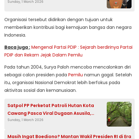
Sunday, 1 March 2026
Akses Pasca Viral Video Aktivitas Malam
Hari yang Meresahkan
Organisasi tersebut didirikan dengan tujuan untuk
memberikan kontribusi bagi kemajuan bangsa dan negara
Indonesia.
Baca juga :
Mengenal Partai PDIP : Sejarah berdirinya Partai
PDIP dan Rekam Jejak Dalam Pemilu
Pada tahun 2004, Surya Paloh mencoba mencalonkan diri
sebagai calon presiden pada
Pemilu
namun gagal. Setelah
itu, organisasi Nasional Demokrat lebih berfokus pada
aktivitas sosial dan kemanusiaan.
Satpol PP Perketat Patroli Hutan Kota
Cawang Pasca Viral Dugaan Asusila,
Sunday, 1 March 2026
Bertekad Jaga Ketertiban Ruang Publik
Masih Ingat Boediono? Mantan Wakil Presiden RI di Era