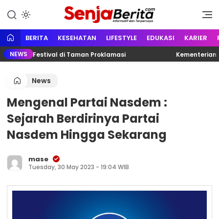
Lewati
ke
Portal media berita online yang
Senja Berita
konten
informatif, edukatif dan
terpercaya
BERITA
KESEHATAN
LIFESTYLE
EDUKASI
KARIER
NEWS
 Karno Festival di Taman Proklamasi
Kementerian Ket
News
Mengenal Partai Nasdem :
Sejarah Berdirinya Partai
Nasdem Hingga Sekarang
mase
Tuesday, 30 May 2023 - 19:04 WIB