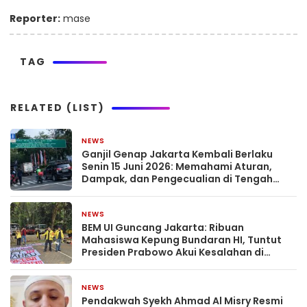
Reporter:
mase
TAG
RELATED (LIST)
NEWS
2 bulan yang lalu
Ganjil Genap Jakarta Kembali Berlaku
Senin 15 Juni 2026: Memahami Aturan,
Dampak, dan Pengecualian di Tengah
Dinamika Kota Megapolitan
NEWS
2 bulan yang lalu
BEM UI Guncang Jakarta: Ribuan
Mahasiswa Kepung Bundaran HI, Tuntut
Presiden Prabowo Akui Kesalahan di
Tengah Ancaman ‘Indonesia Bangkrut’
NEWS
May 8, 2026
Pendakwah Syekh Ahmad Al Misry Resmi