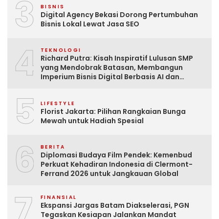
3
BISNIS
Digital Agency Bekasi Dorong Pertumbuhan
Bisnis Lokal Lewat Jasa SEO
4
TEKNOLOGI
Richard Putra: Kisah Inspiratif Lulusan SMP
yang Mendobrak Batasan, Membangun
Imperium Bisnis Digital Berbasis AI dan
Menginspirasi Dunia
5
LIFESTYLE
Florist Jakarta: Pilihan Rangkaian Bunga
Mewah untuk Hadiah Spesial
6
BERITA
Diplomasi Budaya Film Pendek: Kemenbud
Perkuat Kehadiran Indonesia di Clermont-
Ferrand 2026 untuk Jangkauan Global
7
FINANSIAL
Ekspansi Jargas Batam Diakselerasi, PGN
Tegaskan Kesiapan Jalankan Mandat