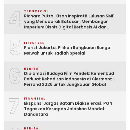
4
TEKNOLOGI
Richard Putra: Kisah Inspiratif Lulusan SMP
yang Mendobrak Batasan, Membangun
Imperium Bisnis Digital Berbasis AI dan
Menginspirasi Dunia
5
LIFESTYLE
Florist Jakarta: Pilihan Rangkaian Bunga
Mewah untuk Hadiah Spesial
6
BERITA
Diplomasi Budaya Film Pendek: Kemenbud
Perkuat Kehadiran Indonesia di Clermont-
Ferrand 2026 untuk Jangkauan Global
7
FINANSIAL
Ekspansi Jargas Batam Diakselerasi, PGN
Tegaskan Kesiapan Jalankan Mandat
Danantara
BERITA