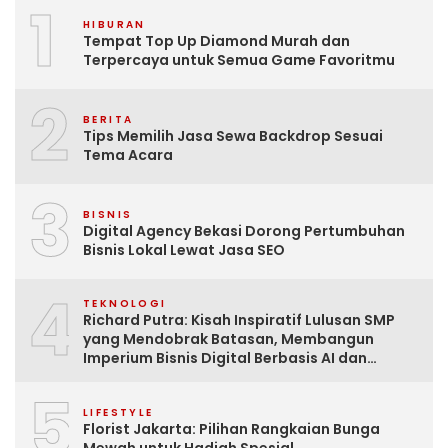
1
HIBURAN
Tempat Top Up Diamond Murah dan
Terpercaya untuk Semua Game Favoritmu
2
BERITA
Tips Memilih Jasa Sewa Backdrop Sesuai
Tema Acara
3
BISNIS
Digital Agency Bekasi Dorong Pertumbuhan
Bisnis Lokal Lewat Jasa SEO
4
TEKNOLOGI
Richard Putra: Kisah Inspiratif Lulusan SMP
yang Mendobrak Batasan, Membangun
Imperium Bisnis Digital Berbasis AI dan
Menginspirasi Dunia
5
LIFESTYLE
Florist Jakarta: Pilihan Rangkaian Bunga
Mewah untuk Hadiah Spesial