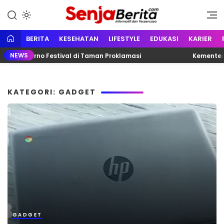
Lewati
ke
Portal media berita online yang
Senja Berita
konten
informatif, edukatif dan
terpercaya
BERITA
KESEHATAN
LIFESTYLE
EDUKASI
KARIER
NEWS
Bung Karno Festival di Taman Proklamasi
Kementerian
KATEGORI: GADGET
GADGET