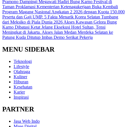
Pramono Dampingi Megawati Hadiri Bung Karno Festival di
Taman Proklamasi
Kementerian Ketenagakerjaan Buka Kembali
Program Magang Nasional Angkatan 2 2026 dengan Kuota 150.000
Peserta dan Gaji UMP.
5 Fakta Menarik Korea Selatan Tumbang
dari Meksiko di Piala Dunia 2026
Akses Kawasan Gelora Bung
Karno Dibatasi Ketat Jelang Eksekusi Hotel Sultan, Tensi
Meningkat di Jakarta.
Akses Jalan Medan Merdeka Selatan ke
Patung Kuda Ditutup Imbas Demo Serikat Pekerja
MENU SIDEBAR
Teknologi
Lifestyle
Olahraga
Kuliner
Hiburan
Kesehatan
Karier
Inspirasi
PARTNER
Jasa Web Indo
Mase Digital