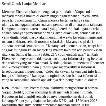
Scroll Untuk Lanjut Membaca
Menurut Ebenezer, kabar mengenai perpindahan Yaqut sudah
menjadi rahasia umum di dalam lingkungan tahanan. "Semuanya
pada tahu mengenai itu. Cuma mereka bertanya-tanya saja,"
ujarnya, menggambarkan suasana penasaran di antara para tahanan.
Keraguan muncul karena narasi yang beredar di kalangan mereka
adalah adanya "pemeriksaan" yang akan dilakukan, sebuah alasan
yang dinilai tidak masuk akal mengingat waktu kejadian menjelang
malam takbiran, sebuah momen sakral dan biasanya sepi dari
aktivitas formal semacam itu. "Katanya ada pemeriksaan, tetapi kan
enggak mungkin kalau menjelang malam takbiran ada pemeriksaan
gitu kan. Sampai hari ini (Sabtu, 21/3) pun enggak ada," tambah
Ebenezer, menyoroti ketidaksesuaian antara informasi yang beredar
dan realitas yang mereka amati. Ketidakjelasan ini memicu Ebenezer
untuk menyarankan para jurnalis agar memverifikasi informasi
tersebut secara independen. "Coba aja kawan-kawan cari info lagi.
Itu aja sih infonya," katanya, mengindikasikan bahwa informasi
yang ia sampaikan adalah apa adanya dari pengamatan di dalam.
KPK, melalui juru bicara Silvia, akhirnya mengonfirmasi bahwa
Yaqut Cholil Qoumas memang telah menjadi tahanan rumah.
Keputusan ini diambil setelah adanya permohonan dari pihak
keluarga Yaqut yang diajukan kepada KPK pada 17 Maret 2026.
Meskipun statusnya berubah menjadi tahanan rumah, KPK