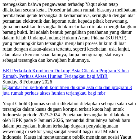
menegaskan bahwa pengawasan terhadap Yaqut akan tetap
dilakukan secara ketat. Prosedur tahanan rumah biasanya melibatkan
pembatasan gerak tersangka di kediamannya, seringkali dengan alat
pemantau elektronik dan laporan rutin kepada pihak berwenang,
guna memastikan tersangka tidak melarikan diri atau menghilangkan
barang bukti. Ini adalah bentuk pengalihan penahanan yang diatur
dalam Kitab Undang-Undang Hukum Acara Pidana (KUHAP),
yang memungkinkan tersangka menjalani proses hukum di luar
rutan dengan alasan-alasan tertentu, seperti kesehatan, usia lanjut,
atau alasan kemanusiaan lainnya, tanpa mengurangi statusnya
sebagai tersangka dan kewajiban hukumnya.
BRI Perkokoh Komitmen Dukung Asta Cita dan Program 3 Juta
Rumah, Perluas Akses Hunian Terjangkau bagi MBR
Sunday, 8 February 2026
Yaqut Cholil Qoumas sendiri diketahui ditetapkan sebagai salah satu
tersangka dalam kasus dugaan korupsi terkait kuota haji untuk
Indonesia periode 2023-2024. Penetapan tersangka ini dilakukan
oleh KPK pada 9 Januari 2026, menandai dimulainya babak baru
dalam penegakan hukum terhadap dugaan penyalahgunaan
wewenang di sektor yang sangat sensitif bagi umat Muslim
Indonesia. Kasus ini mengguncang publik mengingat posisi Yaqut