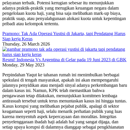
pelayanan terbaik. Potensi kerugian sebesar itu menunjukkan
adanya praktik-praktik yang merugikan keuangan negara dalam
pengelolaan kuota haji, yang bisa saja melibatkan mark-up biaya,
praktik suap, atau penyalahgunaan alokasi kuota untuk kepentingan
pribadi atau kelompok tertentu.
Pramono: Tak Ada Operasi Yustisi di Jakarta, tapi Pendatang Harus
Siap kerja Keras
Thursday, 26 March 2026
Resmi! Indonesia Vs Argentina di Gelar pada 19 Juni 2023 di GBK
Monday, 29 May 2023
Perpindahan Yaqut ke tahanan rumah ini menimbulkan berbagai
spekulasi di tengah masyarakat, apakah ini akan mempengaruhi
jalannya penyidikan atau menjadi sinyal adanya perkembangan baru
dalam kasus ini. Namun, KPK telah memastikan bahwa
pengawasan tetap dilakukan, menunjukkan komitmen lembaga
antirasuah tersebut untuk terus menuntaskan kasus ini hingga tuntas.
Kasus korupsi yang melibatkan pejabat publik, apalagi di sektor
keagamaan seperti haji, selalu menarik perhatian publik yang luas
karena menyentuh aspek kepercayaan dan moralitas. Integritas
penyelenggaraan ibadah haji adalah hal yang sangat dijaga, dan
setiap upaya korupsi di dalamnya dianggap sebagai pengkhianatan