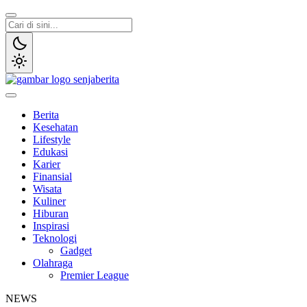
Lewati
ke
konten
Senja Berita
Portal media berita online yang informatif, edukatif dan terpercaya
Berita
Kesehatan
Lifestyle
Edukasi
Karier
Finansial
Wisata
Kuliner
Hiburan
Inspirasi
Teknologi
Gadget
Olahraga
Premier League
NEWS