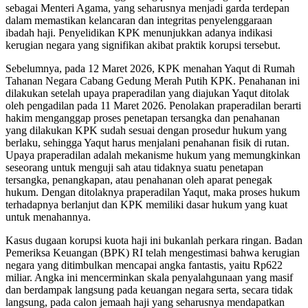
sebagai Menteri Agama, yang seharusnya menjadi garda terdepan
dalam memastikan kelancaran dan integritas penyelenggaraan
ibadah haji. Penyelidikan KPK menunjukkan adanya indikasi
kerugian negara yang signifikan akibat praktik korupsi tersebut.
Sebelumnya, pada 12 Maret 2026, KPK menahan Yaqut di Rumah
Tahanan Negara Cabang Gedung Merah Putih KPK. Penahanan ini
dilakukan setelah upaya praperadilan yang diajukan Yaqut ditolak
oleh pengadilan pada 11 Maret 2026. Penolakan praperadilan berarti
hakim menganggap proses penetapan tersangka dan penahanan
yang dilakukan KPK sudah sesuai dengan prosedur hukum yang
berlaku, sehingga Yaqut harus menjalani penahanan fisik di rutan.
Upaya praperadilan adalah mekanisme hukum yang memungkinkan
seseorang untuk menguji sah atau tidaknya suatu penetapan
tersangka, penangkapan, atau penahanan oleh aparat penegak
hukum. Dengan ditolaknya praperadilan Yaqut, maka proses hukum
terhadapnya berlanjut dan KPK memiliki dasar hukum yang kuat
untuk menahannya.
Kasus dugaan korupsi kuota haji ini bukanlah perkara ringan. Badan
Pemeriksa Keuangan (BPK) RI telah mengestimasi bahwa kerugian
negara yang ditimbulkan mencapai angka fantastis, yaitu Rp622
miliar. Angka ini mencerminkan skala penyalahgunaan yang masif
dan berdampak langsung pada keuangan negara serta, secara tidak
langsung, pada calon jemaah haji yang seharusnya mendapatkan