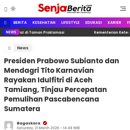
Lewati
ke
Portal media berita online yang
Senja Berita
konten
informatif, edukatif dan
terpercaya
BERITA
KESEHATAN
LIFESTYLE
EDUKASI
KARIER
F
NEWS
estival di Taman Proklamasi
Kementerian Ketenagake
News
Presiden Prabowo Subianto dan
Mendagri Tito Karnavian
Rayakan Idulfitri di Aceh
Tamiang, Tinjau Percepatan
Pemulihan Pascabencana
Sumatera
Bagaskara
Saturday, 21 March 2026 - 14:48 WIB