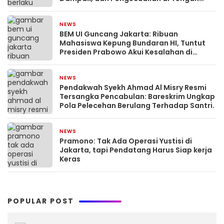
Dinamika Kota Megapolitan
NEWS
2 bulan yang lalu
BEM UI Guncang Jakarta: Ribuan
Mahasiswa Kepung Bundaran HI, Tuntut
Presiden Prabowo Akui Kesalahan di
Tengah Ancaman ‘Indonesia Bangkrut’
NEWS
May 8, 2026
Pendakwah Syekh Ahmad Al Misry Resmi
Tersangka Pencabulan: Bareskrim Ungkap
Pola Pelecehan Berulang Terhadap Santri.
NEWS
March 26, 2026
Pramono: Tak Ada Operasi Yustisi di
Jakarta, tapi Pendatang Harus Siap kerja
Keras
POPULAR POST