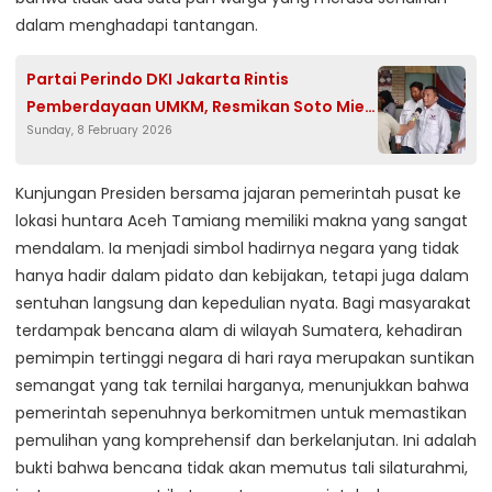
dalam menghadapi tantangan.
Partai Perindo DKI Jakarta Rintis
Pemberdayaan UMKM, Resmikan Soto Mie
Sunday, 8 February 2026
Bogor Mang Ipul sebagai Pilot Project
Penguatan Ekonomi Kerakyatan
Kunjungan Presiden bersama jajaran pemerintah pusat ke
lokasi huntara Aceh Tamiang memiliki makna yang sangat
mendalam. Ia menjadi simbol hadirnya negara yang tidak
hanya hadir dalam pidato dan kebijakan, tetapi juga dalam
sentuhan langsung dan kepedulian nyata. Bagi masyarakat
terdampak bencana alam di wilayah Sumatera, kehadiran
pemimpin tertinggi negara di hari raya merupakan suntikan
semangat yang tak ternilai harganya, menunjukkan bahwa
pemerintah sepenuhnya berkomitmen untuk memastikan
pemulihan yang komprehensif dan berkelanjutan. Ini adalah
bukti bahwa bencana tidak akan memutus tali silaturahmi,