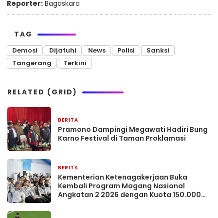
Reporter:
Bagaskara
TAG
Demosi
Dijatuhi
News
Polisi
Sanksi
Tangerang
Terkini
RELATED (GRID)
BERITA
2 bulan yang lalu
Pramono Dampingi Megawati Hadiri Bung
Karno Festival di Taman Proklamasi
BERITA
2 bulan yang lalu
Kementerian Ketenagakerjaan Buka
Kembali Program Magang Nasional
Angkatan 2 2026 dengan Kuota 150.000
Peserta dan Gaji UMP.