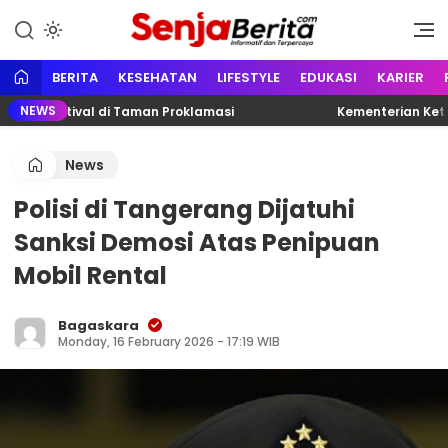
Lewati
ke
Portal media berita online yang
Senja Berita
konten
informatif, edukatif dan
terpercaya
BERITA
KESEHATAN
LIFESTYLE
EDUKASI
KARIER
NEWS
 Festival di Taman Proklamasi
Kementerian Ketenaga
News
Polisi di Tangerang Dijatuhi
Sanksi Demosi Atas Penipuan
Mobil Rental
Bagaskara
Monday, 16 February 2026 - 17:19 WIB