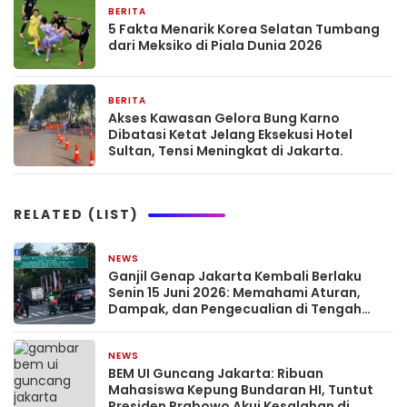
BERITA
2 bulan yang lalu
5 Fakta Menarik Korea Selatan Tumbang
dari Meksiko di Piala Dunia 2026
BERITA
2 bulan yang lalu
Akses Kawasan Gelora Bung Karno
Dibatasi Ketat Jelang Eksekusi Hotel
Sultan, Tensi Meningkat di Jakarta.
RELATED (LIST)
NEWS
2 bulan yang lalu
Ganjil Genap Jakarta Kembali Berlaku
Senin 15 Juni 2026: Memahami Aturan,
Dampak, dan Pengecualian di Tengah
Dinamika Kota Megapolitan
NEWS
2 bulan yang lalu
BEM UI Guncang Jakarta: Ribuan
Mahasiswa Kepung Bundaran HI, Tuntut
Presiden Prabowo Akui Kesalahan di