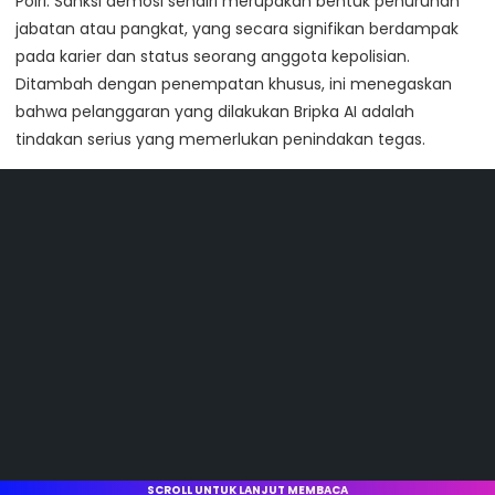
Polri. Sanksi demosi sendiri merupakan bentuk penurunan
jabatan atau pangkat, yang secara signifikan berdampak
pada karier dan status seorang anggota kepolisian.
Ditambah dengan penempatan khusus, ini menegaskan
bahwa pelanggaran yang dilakukan Bripka AI adalah
tindakan serius yang memerlukan penindakan tegas.
SCROLL UNTUK LANJUT MEMBACA