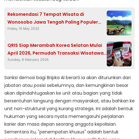
Rekomendasi 7 Tempat Wisata di
Wonosobo Jawa Tengah Paling Populer
Friday, 19 May 2023
dan Ramai Dikunjungi
QRIS Siap Merambah Korea Selatan Mulai
April 2026, Permudah Transaksi Wisatawan
Sunday, 8 February 2026
dan Pelaku Usaha
Sanksi demosi bagi Bripka AI berarti ia akan diturunkan dari
jabatan atau posisi sebelumnya, dan kemungkinan besar
akan dipindahtugaskan ke unit atau bagian yang tidak
bersentuhan langsung dengan masyarakat, atau bahkan ke
unit non-struktural yang kurang strategis. Ini adalah bentuk
hukuman yang secara nyata memengaruhi perjalanan
karier dan masa depan seorang anggota kepolisian.
Sementara itu, "penempatan khusus" adalah bentuk