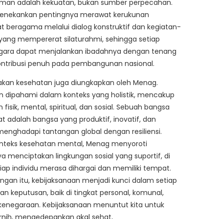
man adalah kekuatan, bukan sumber perpecahan.
nekankan pentingnya merawat kerukunan
 beragama melalui dialog konstruktif dan kegiatan-
yang mempererat silaturahmi, sehingga setiap
gara dapat menjalankan ibadahnya dengan tenang
ontribusi penuh pada pembangunan nasional.
akan kesehatan juga diungkapkan oleh Menag.
n dipahami dalam konteks yang holistik, mencakup
 fisik, mental, spiritual, dan sosial. Sebuah bangsa
t adalah bangsa yang produktif, inovatif, dan
nghadapi tantangan global dengan resiliensi.
nteks kesehatan mental, Menag menyoroti
a menciptakan lingkungan sosial yang suportif, di
ap individu merasa dihargai dan memiliki tempat.
engan itu, kebijaksanaan menjadi kunci dalam setiap
an keputusan, baik di tingkat personal, komunal,
enegaraan. Kebijaksanaan menuntut kita untuk
jernih, mengedepankan akal sehat,