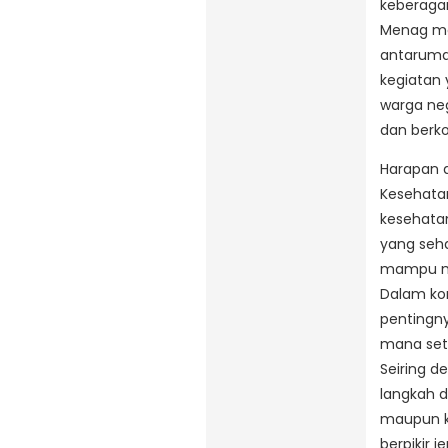
keberaga
Menag me
antarumat
kegiatan 
warga ne
dan berk
Harapan 
Kesehata
kesehatan
yang seha
mampu me
Dalam ko
pentingny
mana seti
Seiring d
langkah d
maupun k
berpikir 