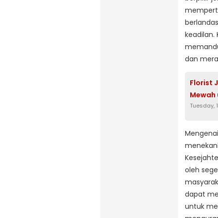
memperti
berlandas
keadilan.
memandu 
dan mera
Florist
Mewah u
Tuesday, 
Mengenai
menekanka
Kesejahte
oleh sege
masyaraka
dapat me
untuk men