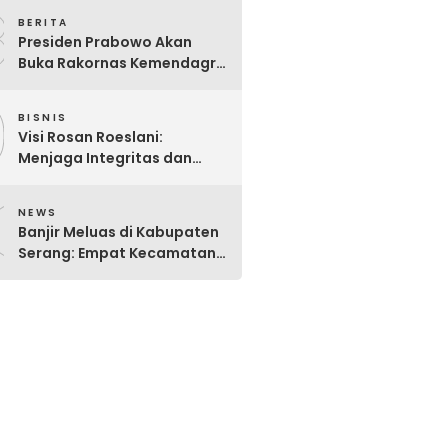
8
Danantara
BERITA
Presiden Prabowo Akan
Buka Rakornas Kemendagri
2026: Perkuat Sinergi Pusat-
9
Daerah Wujudkan Indonesia
BISNIS
Emas 2045
Visi Rosan Roeslani:
Menjaga Integritas dan
Transparansi Pasar Modal
0
Indonesia yang Didominasi
NEWS
BUMN.
Banjir Meluas di Kabupaten
Serang: Empat Kecamatan
Masih Terendam, BPBD
Intensifkan Penanganan
Darurat