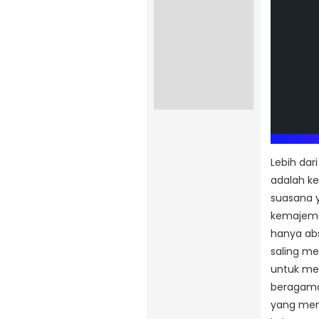
Lebih dar
adalah k
suasana 
kemajemu
hanya abs
saling m
untuk me
beragama.
yang menj