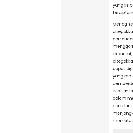
yang impa
terciptan
Menag se
ditegakka
persaudar
menggari
ekonomi, 
ditegakk
dapat dig
yang ren
pemberda
kuat anta
dalam me
berkelan
menjangk
memutus 