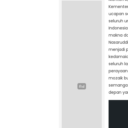
Kementer
ucapan se
seluruh 
Indonesi
makna dar
Nasarudd
menjadi 
kedamaian
seluruh l
perayaan 
mozaik b
semangat
depan yan