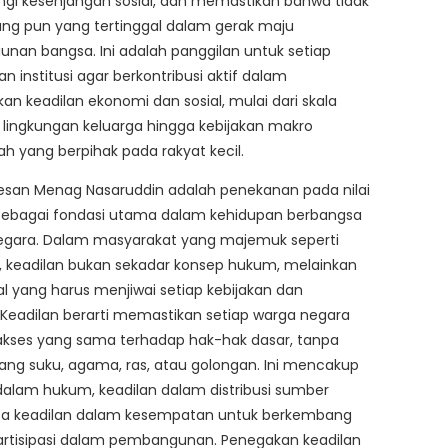
gi kesenjangan sosial, dan memastikan bahwa tidak
ng pun yang tertinggal dalam gerak maju
an bangsa. Ini adalah panggilan untuk setiap
an institusi agar berkontribusi aktif dalam
n keadilan ekonomi dan sosial, mulai dari skala
di lingkungan keluarga hingga kebijakan makro
h yang berpihak pada rakyat kecil.
 pesan Menag Nasaruddin adalah penekanan pada nilai
 sebagai fondasi utama dalam kehidupan berbangsa
egara. Dalam masyarakat yang majemuk seperti
, keadilan bukan sekadar konsep hukum, melainkan
ial yang harus menjiwai setiap kebijakan dan
 Keadilan berarti memastikan setiap warga negara
akses yang sama terhadap hak-hak dasar, tanpa
g suku, agama, ras, atau golongan. Ini mencakup
dalam hukum, keadilan dalam distribusi sumber
rta keadilan dalam kesempatan untuk berkembang
artisipasi dalam pembangunan. Penegakan keadilan