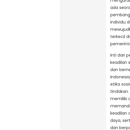
menguran
ada seora
pembangun
individu d
mewujudka
terkecil 
pemerinta
Inti dari
keadilan
dan bern
Indonesia
etika sos
tindakan.
memiliki 
memandan
keadilan 
daya, se
dan berp