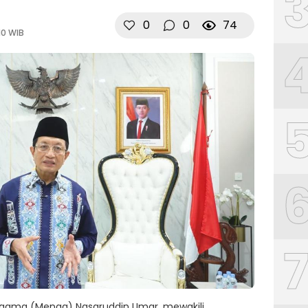
0
0
74
10 WIB
Agama (Menag) Nasaruddin Umar, mewakili