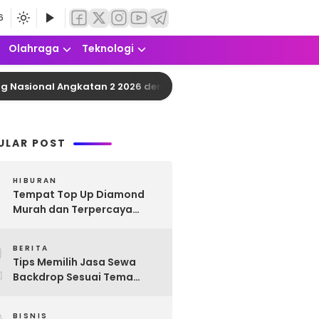
6
Olahraga
Teknologi
al Angkatan 2 2026 dengan Kuota 150.000 Peserta dan Gaji 
ULAR POST
HIBURAN
Tempat Top Up Diamond
Murah dan Terpercaya
untuk Semua Game
2
Favoritmu
BERITA
Tips Memilih Jasa Sewa
Backdrop Sesuai Tema
Acara
BISNIS