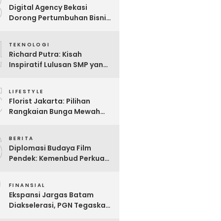
3
Digital Agency Bekasi
Dorong Pertumbuhan Bisnis
Lokal Lewat Jasa SEO
4
TEKNOLOGI
Richard Putra: Kisah
Inspiratif Lulusan SMP yang
Mendobrak Batasan,
5
Membangun Imperium
LIFESTYLE
Bisnis Digital Berbasis AI
Florist Jakarta: Pilihan
dan Menginspirasi Dunia
Rangkaian Bunga Mewah
untuk Hadiah Spesial
6
BERITA
Diplomasi Budaya Film
Pendek: Kemenbud Perkuat
Kehadiran Indonesia di
7
Clermont-Ferrand 2026
FINANSIAL
untuk Jangkauan Global
Ekspansi Jargas Batam
Diakselerasi, PGN Tegaskan
Kesiapan Jalankan Mandat