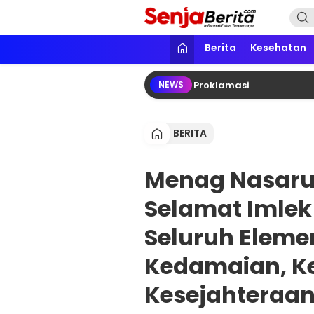
Lewati
ke
konten
Senja Berita
Portal media berita online yang in
Berita
Kesehatan
i Bung Karno Festival di Taman Proklamasi
Keme
NEWS
BERITA
Menag Nasaru
Selamat Imlek 
Seluruh Eleme
Kedamaian, Ke
Kesejahteraa