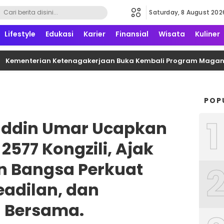
Saturday, 8 August 202
formatif, edukatif dan terpercaya
Lifestyle
Edukasi
Karier
Finansial
Wisata
Kuliner
nterian Ketenagakerjaan Buka Kembali Program Magang Nasion
POP
1
ddin Umar Ucapkan
2577 Kongzili, Ajak
n Bangsa Perkuat
adilan, dan
n Bersama.