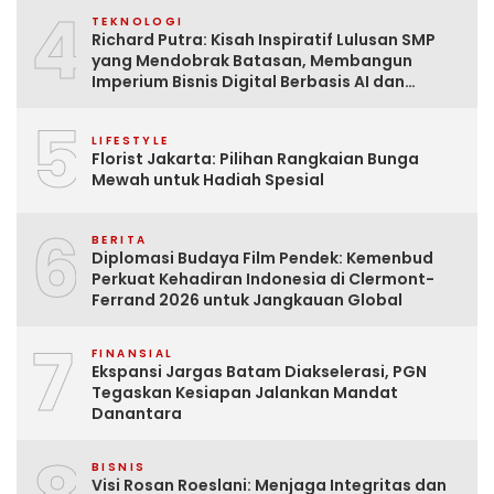
4
TEKNOLOGI
Richard Putra: Kisah Inspiratif Lulusan SMP
yang Mendobrak Batasan, Membangun
Imperium Bisnis Digital Berbasis AI dan
Menginspirasi Dunia
5
LIFESTYLE
Florist Jakarta: Pilihan Rangkaian Bunga
Mewah untuk Hadiah Spesial
6
BERITA
Diplomasi Budaya Film Pendek: Kemenbud
Perkuat Kehadiran Indonesia di Clermont-
Ferrand 2026 untuk Jangkauan Global
7
FINANSIAL
Ekspansi Jargas Batam Diakselerasi, PGN
Tegaskan Kesiapan Jalankan Mandat
Danantara
BISNIS
Visi Rosan Roeslani: Menjaga Integritas dan