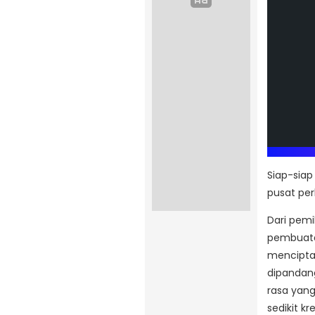
Siap-siap
pusat pe
Dari pemi
pembuata
menciptak
dipandang
rasa yang
sedikit kr