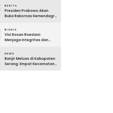
8
Danantara
BERITA
Presiden Prabowo Akan
Buka Rakornas Kemendagri
2026: Perkuat Sinergi Pusat-
9
Daerah Wujudkan Indonesia
BISNIS
Emas 2045
Visi Rosan Roeslani:
Menjaga Integritas dan
Transparansi Pasar Modal
0
Indonesia yang Didominasi
NEWS
BUMN.
Banjir Meluas di Kabupaten
Serang: Empat Kecamatan
Masih Terendam, BPBD
Intensifkan Penanganan
Darurat