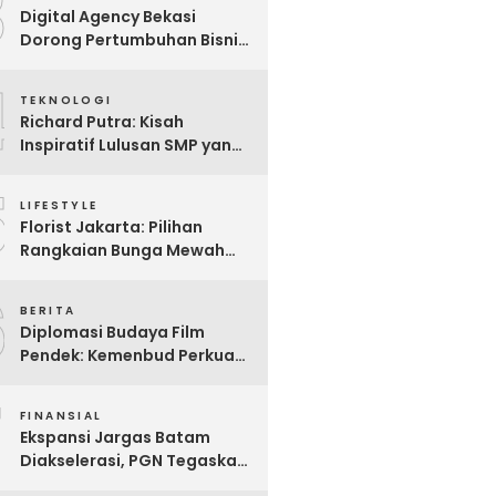
3
Digital Agency Bekasi
Dorong Pertumbuhan Bisnis
Lokal Lewat Jasa SEO
4
TEKNOLOGI
Richard Putra: Kisah
Inspiratif Lulusan SMP yang
Mendobrak Batasan,
5
Membangun Imperium
LIFESTYLE
Bisnis Digital Berbasis AI
Florist Jakarta: Pilihan
dan Menginspirasi Dunia
Rangkaian Bunga Mewah
untuk Hadiah Spesial
6
BERITA
Diplomasi Budaya Film
Pendek: Kemenbud Perkuat
Kehadiran Indonesia di
7
Clermont-Ferrand 2026
FINANSIAL
untuk Jangkauan Global
Ekspansi Jargas Batam
Diakselerasi, PGN Tegaskan
Kesiapan Jalankan Mandat