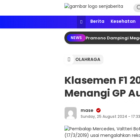
Lewati
ke
konten
Senja Berita
Portal media berita online yang in
Berita
Kesehatan
Pramono Dampingi Megaw
NEWS
OLAHRAGA
Klasemen F1 20
Menangi GP Au
mase
Sunday, 25 August 2024 - 17:3