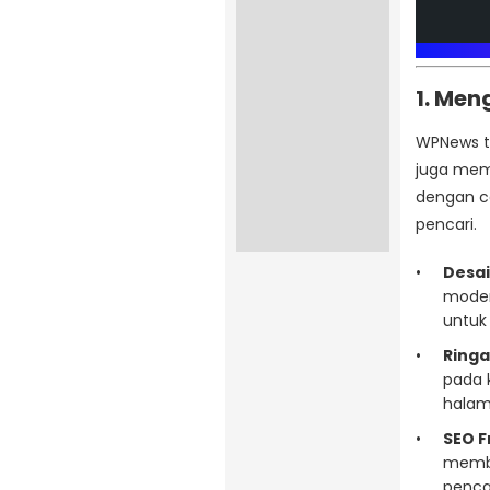
1. Me
WPNews t
juga mema
dengan c
pencari.
Desai
moder
untuk
Ringa
pada 
halam
SEO F
memba
pencar