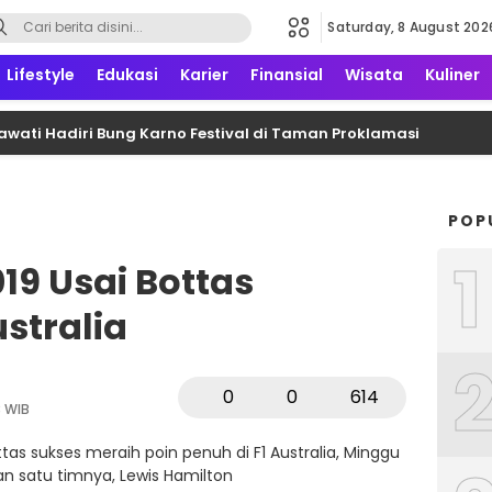
Saturday, 8 August 202
formatif, edukatif dan terpercaya
Lifestyle
Edukasi
Karier
Finansial
Wisata
Kuliner
ati Hadiri Bung Karno Festival di Taman Proklamasi
POP
1
19 Usai Bottas
stralia
0
0
614
3 WIB