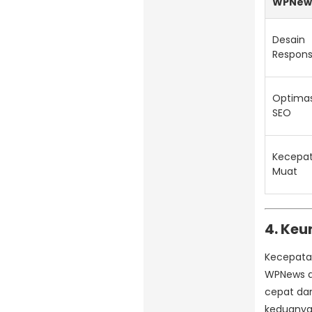
WPNew
Desain
Respons
Optimas
SEO
Kecepa
Muat
4. Ke
Kecepatan
WPNews d
cepat da
keduanya