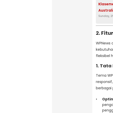
Klaseme
Austral
Sunday, 2
2. Fit
WPNews d
kebutuhan
fleksibel
1. Tata
Tema WPN
responsif
berbagai 
Optim
penga
pengg