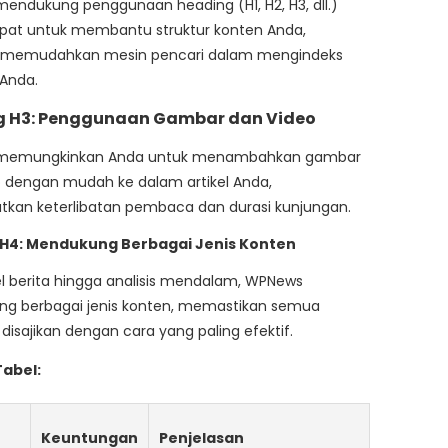
ndukung penggunaan heading (H1, H2, H3, dll.)
epat untuk membantu struktur konten Anda,
 memudahkan mesin pencari dalam mengindeks
Anda.
g H3: Penggunaan Gambar dan Video
memungkinkan Anda untuk menambahkan gambar
 dengan mudah ke dalam artikel Anda,
tkan keterlibatan pembaca dan durasi kunjungan.
H4: Mendukung Berbagai Jenis Konten
kel berita hingga analisis mendalam, WPNews
g berbagai jenis konten, memastikan semua
 disajikan dengan cara yang paling efektif.
abel:
Keuntungan
Penjelasan