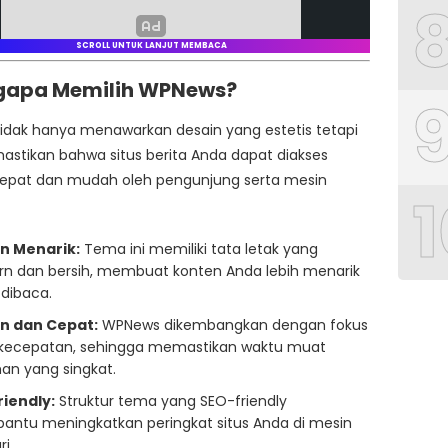
SCROLL UNTUK LANJUT MEMBACA
ngapa Memilih WPNews?
idak hanya menawarkan desain yang estetis tetapi
stikan bahwa situs berita Anda dapat diakses
epat dan mudah oleh pengunjung serta mesin
1
n Menarik:
Tema ini memiliki tata letak yang
n dan bersih, membuat konten Anda lebih menarik
 dibaca.
n dan Cepat:
WPNews dikembangkan dengan fokus
kecepatan, sehingga memastikan waktu muat
an yang singkat.
riendly:
Struktur tema yang SEO-friendly
ntu meningkatkan peringkat situs Anda di mesin
i.