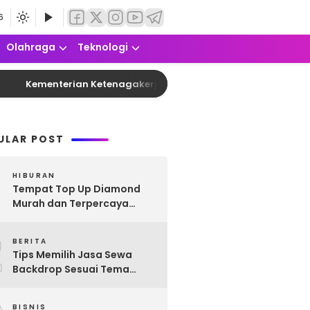
6
Olahraga
Teknologi
Kementerian Ketenagakerjaan Buka Kembali Program Mag
ULAR POST
HIBURAN
Tempat Top Up Diamond
Murah dan Terpercaya
untuk Semua Game
2
Favoritmu
BERITA
Tips Memilih Jasa Sewa
Backdrop Sesuai Tema
Acara
BISNIS