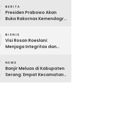
8
Danantara
BERITA
Presiden Prabowo Akan
Buka Rakornas Kemendagri
2026: Perkuat Sinergi Pusat-
9
Daerah Wujudkan Indonesia
BISNIS
Emas 2045
Visi Rosan Roeslani:
Menjaga Integritas dan
Transparansi Pasar Modal
0
Indonesia yang Didominasi
NEWS
BUMN.
Banjir Meluas di Kabupaten
Serang: Empat Kecamatan
Masih Terendam, BPBD
Intensifkan Penanganan
Darurat