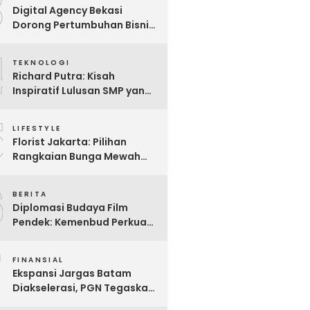
3
Digital Agency Bekasi
Dorong Pertumbuhan Bisnis
Lokal Lewat Jasa SEO
4
TEKNOLOGI
Richard Putra: Kisah
Inspiratif Lulusan SMP yang
Mendobrak Batasan,
5
Membangun Imperium
LIFESTYLE
Bisnis Digital Berbasis AI
Florist Jakarta: Pilihan
dan Menginspirasi Dunia
Rangkaian Bunga Mewah
untuk Hadiah Spesial
6
BERITA
Diplomasi Budaya Film
Pendek: Kemenbud Perkuat
Kehadiran Indonesia di
7
Clermont-Ferrand 2026
FINANSIAL
untuk Jangkauan Global
Ekspansi Jargas Batam
Diakselerasi, PGN Tegaskan
Kesiapan Jalankan Mandat