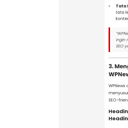
Tata 
tata 
konte
“WPNew
ingin
SEO y
3. Me
WPNe
WPNews d
menyusun
SEO-frie
Headin
Headin