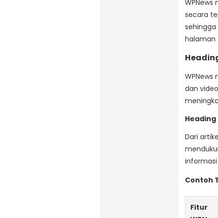
WPNews me
secara t
sehingga
halaman 
Headin
WPNews 
dan video
meningka
Heading 
Dari arti
mendukun
informasi
Contoh T
Fitur