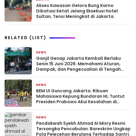
Akses Kawasan Gelora Bung Karno
Dibatasi Ketat Jelang Eksekusi Hotel
Sultan, Tensi Meningkat di Jakarta.
RELATED (LIST)
NEWS
2 bulan yang lalu
Ganjil Genap Jakarta Kembali Berlaku
Senin 15 Juni 2026: Memahami Aturan,
Dampak, dan Pengecualian di Tengah
Dinamika Kota Megapolitan
NEWS
2 bulan yang lalu
BEM UI Guncang Jakarta: Ribuan
Mahasiswa Kepung Bundaran HI, Tuntut
Presiden Prabowo Akui Kesalahan di
Tengah Ancaman ‘Indonesia Bangkrut’
NEWS
May 8, 2026
Pendakwah Syekh Ahmad Al Misry Resmi
Tersangka Pencabulan: Bareskrim Ungkap
Pola Pelecehan Berulang Terhadap Santri.