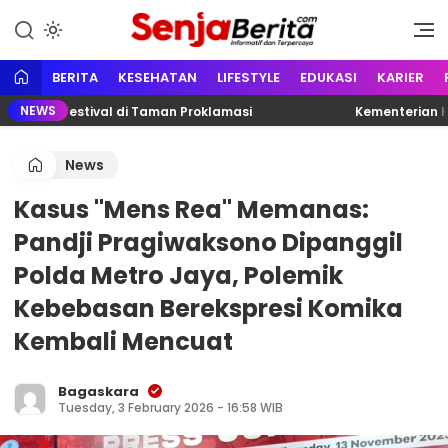
Lewati
ke
Portal media berita online yang
Senja Berita
konten
informatif, edukatif dan
terpercaya
BERITA
KESEHATAN
LIFESTYLE
EDUKASI
KARIER
NEWS
arno Festival di Taman Proklamasi
Kementerian Keten
News
Kasus "Mens Rea" Memanas:
Pandji Pragiwaksono Dipanggil
Polda Metro Jaya, Polemik
Kebebasan Berekspresi Komika
Kembali Mencuat
Bagaskara
Tuesday, 3 February 2026 - 16:58 WIB