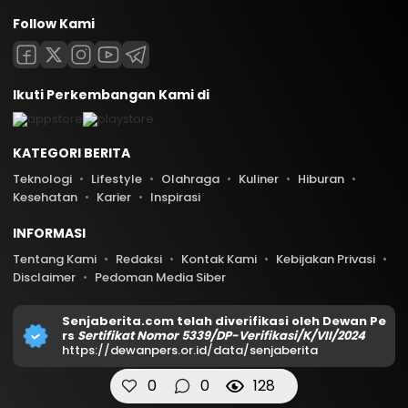
Follow Kami
Ikuti Perkembangan Kami di
KATEGORI BERITA
Teknologi
Lifestyle
Olahraga
Kuliner
Hiburan
Kesehatan
Karier
Inspirasi
INFORMASI
Tentang Kami
Redaksi
Kontak Kami
Kebijakan Privasi
Disclaimer
Pedoman Media Siber
Senjaberita.com telah diverifikasi oleh Dewan Pe
rs
Sertifikat Nomor 5339/DP-Verifikasi/K/VII/2024
https://dewanpers.or.id/data/senjaberita
0
0
128