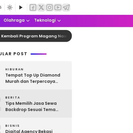
6
Olahraga
Teknologi
bali Program Magang Nasional Angkatan 2 2026 dengan Kuota 
ULAR POST
HIBURAN
Tempat Top Up Diamond
Murah dan Terpercaya
untuk Semua Game
2
Favoritmu
BERITA
Tips Memilih Jasa Sewa
Backdrop Sesuai Tema
Acara
3
BISNIS
Digital Agency Bekasi