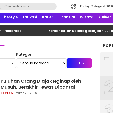
Friday, 7 August 202
formatif, edukatif dan terpercaya
Lifestyle
Edukasi
Karier
Finansial
Wisata
Kuliner
roklamasi
Kementerian Ketenagakerjaan Buka Kem
POP
1
Kategori
FILTER
Puluhan Orang Diajak Nginap oleh
Musuh, Berakhir Tewas Dibantai
BERITA
March 25, 2026