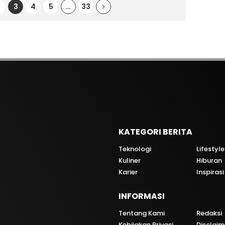
2
3
4
5
…
33
KATEGORI BERITA
Teknologi
Lifestyle
Kuliner
Hiburan
i
Karier
Inspirasi
INFORMASI
Tentang Kami
Redaksi
Kebijakan Privasi
Disclaim