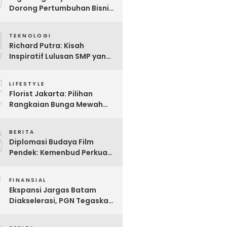
Dorong Pertumbuhan Bisnis
Lokal Lewat Jasa SEO
4
TEKNOLOGI
Richard Putra: Kisah
Inspiratif Lulusan SMP yang
Mendobrak Batasan,
5
Membangun Imperium
LIFESTYLE
Bisnis Digital Berbasis AI
Florist Jakarta: Pilihan
dan Menginspirasi Dunia
Rangkaian Bunga Mewah
untuk Hadiah Spesial
6
BERITA
Diplomasi Budaya Film
Pendek: Kemenbud Perkuat
Kehadiran Indonesia di
7
Clermont-Ferrand 2026
FINANSIAL
untuk Jangkauan Global
Ekspansi Jargas Batam
Diakselerasi, PGN Tegaskan
Kesiapan Jalankan Mandat
Danantara