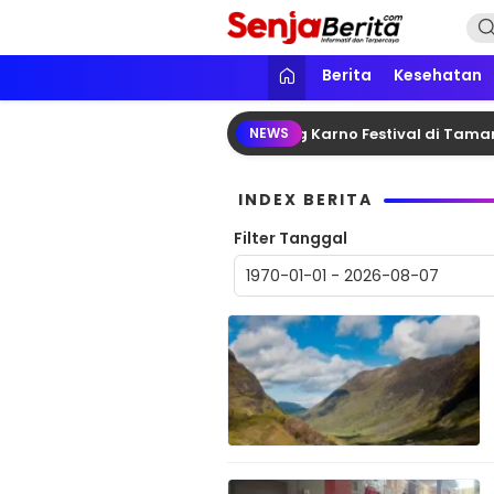
Lewati
ke
konten
Senja Berita
Portal media berita online yang in
Berita
Kesehatan
o Dampingi Megawati Hadiri Bung Karno Festival di Taman P
NEWS
INDEX BERITA
Filter Tanggal
1970-01-01 - 2026-08-07