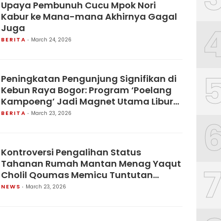
Upaya Pembunuh Cucu Mpok Nori
Kabur ke Mana-mana Akhirnya Gagal
Juga
BERITA
March 24, 2026
Peningkatan Pengunjung Signifikan di
Kebun Raya Bogor: Program ‘Poelang
Kampoeng’ Jadi Magnet Utama Libur
Lebaran 2026
BERITA
March 23, 2026
Kontroversi Pengalihan Status
Tahanan Rumah Mantan Menag Yaqut
Cholil Qoumas Memicu Tuntutan
Kesetaraan dari Eks Wamenaker
NEWS
March 23, 2026
Immanuel Ebenezer