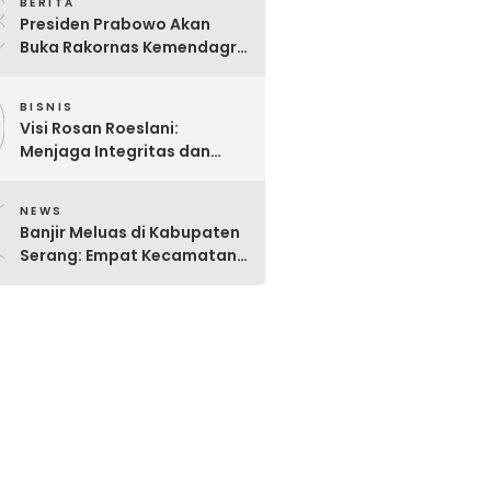
8
BERITA
Presiden Prabowo Akan
Buka Rakornas Kemendagri
2026: Perkuat Sinergi Pusat-
9
Daerah Wujudkan Indonesia
BISNIS
Emas 2045
Visi Rosan Roeslani:
Menjaga Integritas dan
Transparansi Pasar Modal
0
Indonesia yang Didominasi
NEWS
BUMN.
Banjir Meluas di Kabupaten
Serang: Empat Kecamatan
Masih Terendam, BPBD
Intensifkan Penanganan
Darurat