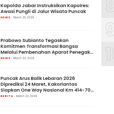
Kapolda Jabar Instruksikan Kapolres:
Awasi Pungli di Jalur Wisata Puncak
NEWS
March 23, 2026
Prabowo Subianto Tegaskan
1
Komitmen Transformasi Bangsa
Melalui Pembenahan Aparat Penegak
Hukum Secara Menyeluruh
NEWS
March 22, 2026
Puncak Arus Balik Lebaran 2026
Diprediksi 24 Maret, Kakorlantas
Siapkan One Way Nasional Km 414-70
Tol Trans Jawa.
BERITA
March 22, 2026