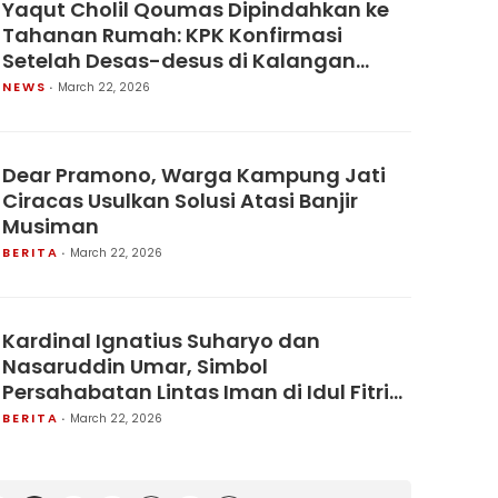
Yaqut Cholil Qoumas Dipindahkan ke
Tahanan Rumah: KPK Konfirmasi
Setelah Desas-desus di Kalangan
Narapidana.
NEWS
March 22, 2026
Dear Pramono, Warga Kampung Jati
Ciracas Usulkan Solusi Atasi Banjir
Musiman
BERITA
March 22, 2026
Kardinal Ignatius Suharyo dan
Nasaruddin Umar, Simbol
Persahabatan Lintas Iman di Idul Fitri
1447 H.
BERITA
March 22, 2026