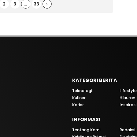
2
3
…
33
KATEGORI BERITA
Teknologi
Lifestyle
Kuliner
Hiburan
i
Karier
Inspirasi
INFORMASI
Tentang Kami
Redaksi
Kebijakan Privasi
Disclaim