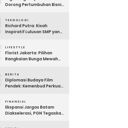
Dorong Pertumbuhan Bisnis
Lokal Lewat Jasa SEO
4
TEKNOLOGI
Richard Putra: Kisah
Inspiratif Lulusan SMP yang
Mendobrak Batasan,
5
Membangun Imperium
LIFESTYLE
Bisnis Digital Berbasis AI
Florist Jakarta: Pilihan
dan Menginspirasi Dunia
Rangkaian Bunga Mewah
untuk Hadiah Spesial
6
BERITA
Diplomasi Budaya Film
Pendek: Kemenbud Perkuat
Kehadiran Indonesia di
7
Clermont-Ferrand 2026
FINANSIAL
untuk Jangkauan Global
Ekspansi Jargas Batam
Diakselerasi, PGN Tegaskan
Kesiapan Jalankan Mandat
Danantara