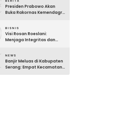
8
BERITA
Presiden Prabowo Akan
Buka Rakornas Kemendagri
2026: Perkuat Sinergi Pusat-
9
Daerah Wujudkan Indonesia
BISNIS
Emas 2045
Visi Rosan Roeslani:
Menjaga Integritas dan
Transparansi Pasar Modal
0
Indonesia yang Didominasi
NEWS
BUMN.
Banjir Meluas di Kabupaten
Serang: Empat Kecamatan
Masih Terendam, BPBD
Intensifkan Penanganan
Darurat