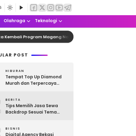
6
Olahraga
Teknologi
mbali Program Magang Nasional Angkatan 2 2026 dengan Kuot
ULAR POST
HIBURAN
Tempat Top Up Diamond
Murah dan Terpercaya
untuk Semua Game
2
Favoritmu
BERITA
Tips Memilih Jasa Sewa
Backdrop Sesuai Tema
Acara
3
BISNIS
Digital Agency Bekasi