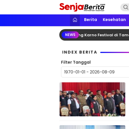
Lewati
ke
konten
Senja Berita
Portal media berita online yang in
Berita
Kesehatan
ono Dampingi Megawati Hadiri Bung Karno Festival di Taman 
NEWS
INDEX BERITA
Filter Tanggal
1970-01-01 - 2026-08-09