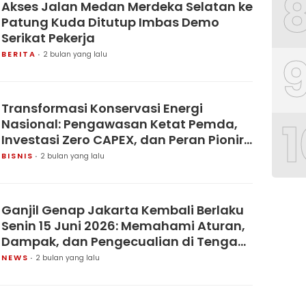
Akses Jalan Medan Merdeka Selatan ke
Patung Kuda Ditutup Imbas Demo
Serikat Pekerja
BERITA
2 bulan yang lalu
Transformasi Konservasi Energi
1
Nasional: Pengawasan Ketat Pemda,
Investasi Zero CAPEX, dan Peran Pionir
ESCO Harsari Menuju Net Zero
BISNIS
2 bulan yang lalu
Emissions 2060
Ganjil Genap Jakarta Kembali Berlaku
Senin 15 Juni 2026: Memahami Aturan,
Dampak, dan Pengecualian di Tengah
Dinamika Kota Megapolitan
NEWS
2 bulan yang lalu