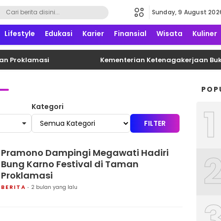
Sunday, 9 August 202
formatif, edukatif dan terpercaya
Lifestyle
Edukasi
Karier
Finansial
Wisata
Kuliner
Proklamasi
Kementerian Ketenagakerjaan Buka Ke
POP
1
Kategori
FILTER
Pramono Dampingi Megawati Hadiri
Bung Karno Festival di Taman
Proklamasi
BERITA
2 bulan yang lalu