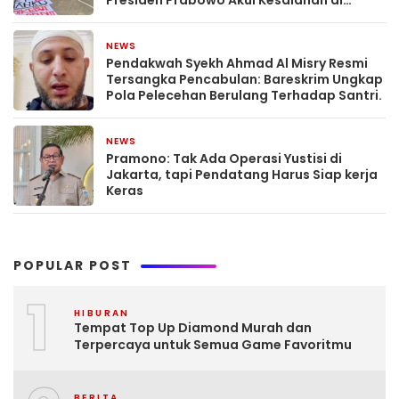
Presiden Prabowo Akui Kesalahan di
Tengah Ancaman ‘Indonesia Bangkrut’
NEWS
May 8, 2026
Pendakwah Syekh Ahmad Al Misry Resmi
Tersangka Pencabulan: Bareskrim Ungkap
Pola Pelecehan Berulang Terhadap Santri.
NEWS
March 26, 2026
Pramono: Tak Ada Operasi Yustisi di
Jakarta, tapi Pendatang Harus Siap kerja
Keras
POPULAR POST
1
HIBURAN
Tempat Top Up Diamond Murah dan
Terpercaya untuk Semua Game Favoritmu
BERITA