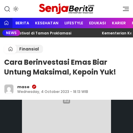
Lewati
ke
Portal media berita online yang
Senja Berita
konten
informatif, edukatif dan
terpercaya
BERITA
KESEHATAN
LIFESTYLE
EDUKASI
KARIER
NEWS
rno Festival di Taman Proklamasi
Kementerian Ketena
Finansial
Cara Berinvestasi Emas Biar
Untung Maksimal, Kepoin Yuk!
mase
Wednesday, 4 October 2023 - 18:13 WIB