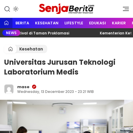
Lewati
ke
Portal media berita online yang
Senja Berita
konten
informatif, edukatif dan
terpercaya
BERITA
KESEHATAN
LIFESTYLE
EDUKASI
KARIER
NEWS
 Festival di Taman Proklamasi
Kementerian Ketenaga
Kesehatan
Universitas Jurusan Teknologi
Laboratorium Medis
mase
Wednesday, 13 December 2023 - 23:21 WIB