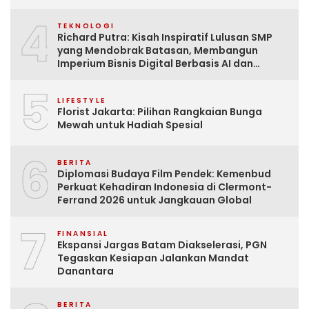
4
TEKNOLOGI
Richard Putra: Kisah Inspiratif Lulusan SMP
yang Mendobrak Batasan, Membangun
Imperium Bisnis Digital Berbasis AI dan
Menginspirasi Dunia
5
LIFESTYLE
Florist Jakarta: Pilihan Rangkaian Bunga
Mewah untuk Hadiah Spesial
6
BERITA
Diplomasi Budaya Film Pendek: Kemenbud
Perkuat Kehadiran Indonesia di Clermont-
Ferrand 2026 untuk Jangkauan Global
7
FINANSIAL
Ekspansi Jargas Batam Diakselerasi, PGN
Tegaskan Kesiapan Jalankan Mandat
Danantara
BERITA