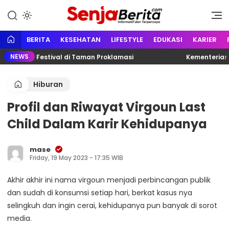
Lewati
ke
Portal media berita online yang
Senja Berita
konten
informatif, edukatif dan
terpercaya
BERITA
KESEHATAN
LIFESTYLE
EDUKASI
KARIER
NEWS
g Karno Festival di Taman Proklamasi
Kementerian Ke
Hiburan
Profil dan Riwayat Virgoun Last
Child Dalam Karir Kehidupanya
mase
Friday, 19 May 2023 - 17:35 WIB
Akhir akhir ini nama virgoun menjadi perbincangan publik
dan sudah di konsumsi setiap hari, berkat kasus nya
selingkuh dan ingin cerai, kehidupanya pun banyak di sorot
media.