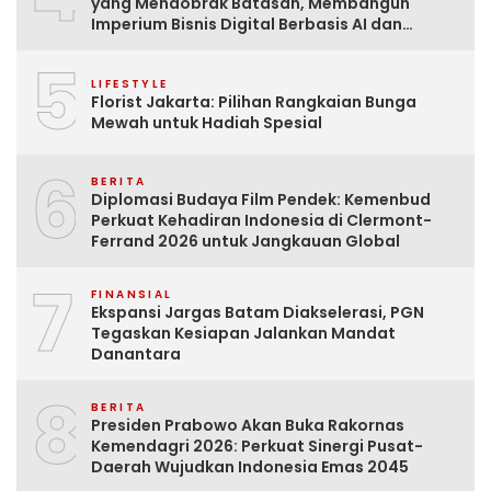
yang Mendobrak Batasan, Membangun
Imperium Bisnis Digital Berbasis AI dan
Menginspirasi Dunia
5
LIFESTYLE
Florist Jakarta: Pilihan Rangkaian Bunga
Mewah untuk Hadiah Spesial
6
BERITA
Diplomasi Budaya Film Pendek: Kemenbud
Perkuat Kehadiran Indonesia di Clermont-
Ferrand 2026 untuk Jangkauan Global
7
FINANSIAL
Ekspansi Jargas Batam Diakselerasi, PGN
Tegaskan Kesiapan Jalankan Mandat
Danantara
8
BERITA
Presiden Prabowo Akan Buka Rakornas
Kemendagri 2026: Perkuat Sinergi Pusat-
Daerah Wujudkan Indonesia Emas 2045