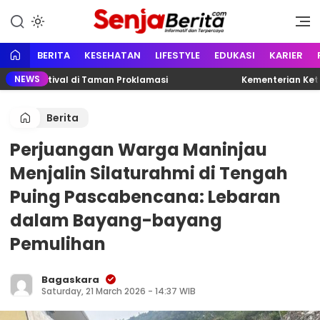
Lewati
ke
Portal media berita online yang
Senja Berita
konten
informatif, edukatif dan
terpercaya
BERITA
KESEHATAN
LIFESTYLE
EDUKASI
KARIER
NEWS
o Festival di Taman Proklamasi
Kementerian Ketenag
Berita
Perjuangan Warga Maninjau
Menjalin Silaturahmi di Tengah
Puing Pascabencana: Lebaran
dalam Bayang-bayang
Pemulihan
Bagaskara
Saturday, 21 March 2026 - 14:37 WIB