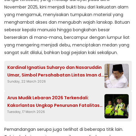
November 2025, kini menjadi bukti bisu dari kekuatan alam
yang mengamuk, menyisakan tumpukan material yang
menghambat akses dan mengubah wajah lanskap. Batuan
sebesar kepala manusia hingga bongkahan besar
berserakan di mana-mana, bercampur dengan lumpur liat
yang mengering menjadi debu, menciptakan medan yang
sangat sulit dilalui, bahkan bagi pejalan kaki sekalipun.
Kardinal Ignatius Suharyo dan Nasaruddin
Umar, Simbol Persahabatan Lintas Iman di
Sunday, 22 March 2026
Idul Fitri 1447 H.
Arus Mudik Lebaran 2026 Terkendali:
Kakorlantas Ungkap Penurunan Fatalitas
Tuesday, 17 March 2026
Kecelakaan Drastis di Tengah Puncak
Bangkitan Arus
Pemandangan serupa juga terlihat di beberapa titik lain.