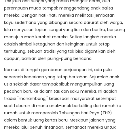
Tak jauh dari sungai yang masih mengalir deras, dua
perempuan muda tampak menggendong anak balita
mereka. Dengan hati-hati, mereka melintasi jembatan
kayu sederhana yang dibangun secara darurat oleh warga,
lalu menyusuri tepian sungai yang licin dan berliku, berjuang
menuju rumah kerabat mereka. Setiap langkah mereka
adalah simbol keteguhan dan keinginan untuk tetap
terhubung, sebuah tradisi yang tak bisa digantikan oleh
apapun, bahkan oleh puing-puing bencana.
Namun, di tengah gambaran perjuangan ini, ada pula
secercah keceriaan yang tetap bertahan. Sejumlah anak
usia sekolah dasar tampak sibuk mengumpulkan uang
pecahan baru ke dalam tas dan saku mereka. Ini adalah
tradisi "manambang," kebiasaan masyarakat setempat
saat Lebaran di mana anak-anak berkeliling dari rumah ke
rumah untuk memperoleh Tabungan Hari Raya (THR)
dalam bentuk uang kertas baru. Meskipun jalanan yang
mereka lalui penuh rintangan, semangat mereka untuk