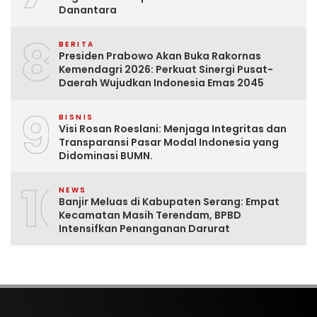
Danantara
8
BERITA
Presiden Prabowo Akan Buka Rakornas
Kemendagri 2026: Perkuat Sinergi Pusat-
Daerah Wujudkan Indonesia Emas 2045
9
BISNIS
Visi Rosan Roeslani: Menjaga Integritas dan
Transparansi Pasar Modal Indonesia yang
Didominasi BUMN.
10
NEWS
Banjir Meluas di Kabupaten Serang: Empat
Kecamatan Masih Terendam, BPBD
Intensifkan Penanganan Darurat