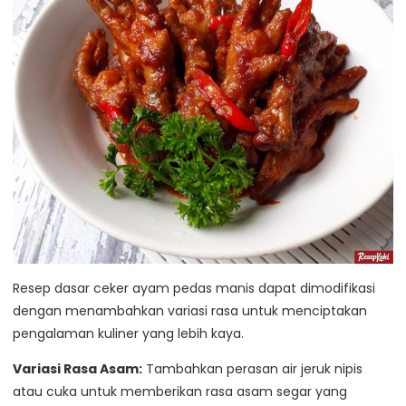
Resep dasar ceker ayam pedas manis dapat dimodifikasi
dengan menambahkan variasi rasa untuk menciptakan
pengalaman kuliner yang lebih kaya.
Variasi Rasa Asam:
Tambahkan perasan air jeruk nipis
atau cuka untuk memberikan rasa asam segar yang