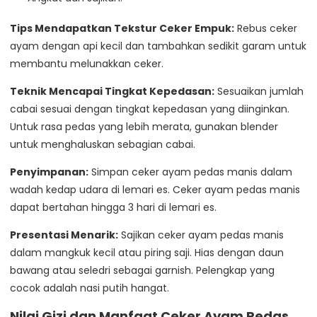
Tips Mendapatkan Tekstur Ceker Empuk:
Rebus ceker
ayam dengan api kecil dan tambahkan sedikit garam untuk
membantu melunakkan ceker.
Teknik Mencapai Tingkat Kepedasan:
Sesuaikan jumlah
cabai sesuai dengan tingkat kepedasan yang diinginkan.
Untuk rasa pedas yang lebih merata, gunakan blender
untuk menghaluskan sebagian cabai.
Penyimpanan:
Simpan ceker ayam pedas manis dalam
wadah kedap udara di lemari es. Ceker ayam pedas manis
dapat bertahan hingga 3 hari di lemari es.
Presentasi Menarik:
Sajikan ceker ayam pedas manis
dalam mangkuk kecil atau piring saji. Hias dengan daun
bawang atau seledri sebagai garnish. Pelengkap yang
cocok adalah nasi putih hangat.
Nilai Gizi dan Manfaat Ceker Ayam Pedas