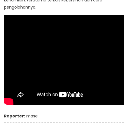
kehamilan, terutama terkait kebersihan dan cara
pengolahannya.
Reporter:
mase