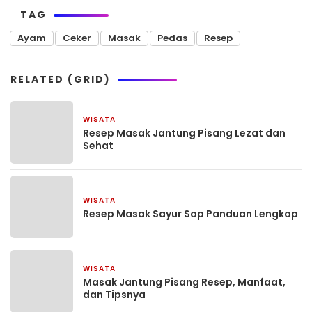
TAG
Ayam
Ceker
Masak
Pedas
Resep
RELATED (GRID)
WISATA
February 12, 2025
Resep Masak Jantung Pisang Lezat dan
Sehat
WISATA
February 12, 2025
Resep Masak Sayur Sop Panduan Lengkap
WISATA
February 12, 2025
Masak Jantung Pisang Resep, Manfaat,
dan Tipsnya