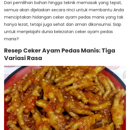
Dari pemilihan bahan hingga teknik memasak yang tepat,
semua akan dijelaskan secara rinci untuk membantu Anda
menciptakan hidangan ceker ayam pedas manis yang tak
hanya lezat, tetapi juga sehat dan aman dikonsumsi. Siap
untuk menjelajahi dunia kelezatan ceker ayam pedas
manis?
Resep Ceker Ayam Pedas Manis: Tiga
Variasi Rasa