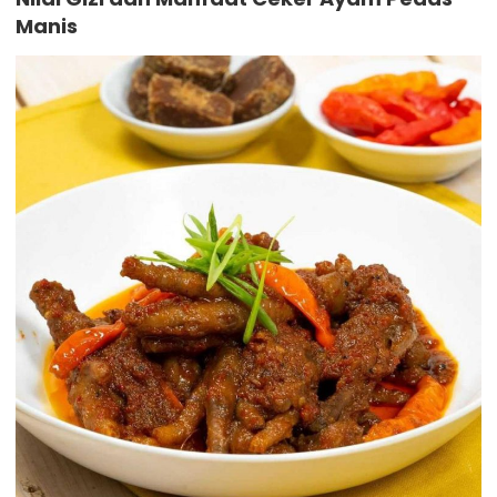
Manis