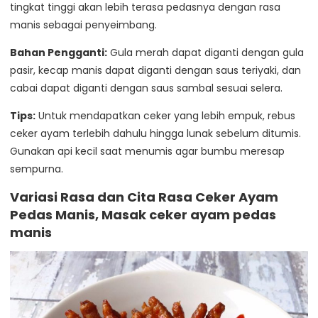
tingkat tinggi akan lebih terasa pedasnya dengan rasa
manis sebagai penyeimbang.
Bahan Pengganti:
Gula merah dapat diganti dengan gula
pasir, kecap manis dapat diganti dengan saus teriyaki, dan
cabai dapat diganti dengan saus sambal sesuai selera.
Tips:
Untuk mendapatkan ceker yang lebih empuk, rebus
ceker ayam terlebih dahulu hingga lunak sebelum ditumis.
Gunakan api kecil saat menumis agar bumbu meresap
sempurna.
Variasi Rasa dan Cita Rasa Ceker Ayam
Pedas Manis, Masak ceker ayam pedas
manis