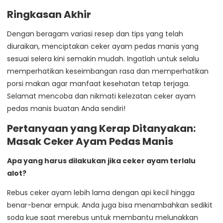
Ringkasan Akhir
Dengan beragam variasi resep dan tips yang telah
diuraikan, menciptakan ceker ayam pedas manis yang
sesuai selera kini semakin mudah. Ingatlah untuk selalu
memperhatikan keseimbangan rasa dan memperhatikan
porsi makan agar manfaat kesehatan tetap terjaga.
Selamat mencoba dan nikmati kelezatan ceker ayam
pedas manis buatan Anda sendiri!
Pertanyaan yang Kerap Ditanyakan:
Masak Ceker Ayam Pedas Manis
Apa yang harus dilakukan jika ceker ayam terlalu
alot?
Rebus ceker ayam lebih lama dengan api kecil hingga
benar-benar empuk. Anda juga bisa menambahkan sedikit
soda kue saat merebus untuk membantu melunakkan