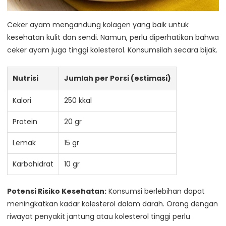
Ceker ayam mengandung kolagen yang baik untuk
kesehatan kulit dan sendi. Namun, perlu diperhatikan bahwa
ceker ayam juga tinggi kolesterol. Konsumsilah secara bijak.
Nutrisi
Jumlah per Porsi (estimasi)
Kalori
250 kkal
Protein
20 gr
Lemak
15 gr
Karbohidrat
10 gr
Potensi Risiko Kesehatan:
Konsumsi berlebihan dapat
meningkatkan kadar kolesterol dalam darah. Orang dengan
riwayat penyakit jantung atau kolesterol tinggi perlu