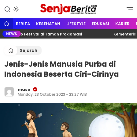
Lewati
ke
Portal media berita online yang
Senja Berita
konten
informatif, edukatif dan
terpercaya
BERITA
KESEHATAN
LIFESTYLE
EDUKASI
KARIER
NEWS
g Karno Festival di Taman Proklamasi
Kementerian Ke
Sejarah
Jenis-Jenis Manusia Purba di
Indonesia Beserta Ciri-Cirinya
mase
Monday, 23 October 2023 - 23:27 WIB