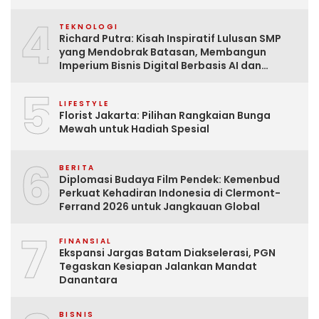
4
TEKNOLOGI
Richard Putra: Kisah Inspiratif Lulusan SMP
yang Mendobrak Batasan, Membangun
Imperium Bisnis Digital Berbasis AI dan
Menginspirasi Dunia
5
LIFESTYLE
Florist Jakarta: Pilihan Rangkaian Bunga
Mewah untuk Hadiah Spesial
6
BERITA
Diplomasi Budaya Film Pendek: Kemenbud
Perkuat Kehadiran Indonesia di Clermont-
Ferrand 2026 untuk Jangkauan Global
7
FINANSIAL
Ekspansi Jargas Batam Diakselerasi, PGN
Tegaskan Kesiapan Jalankan Mandat
Danantara
BISNIS