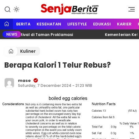
Lewati
ke
Portal media berita online yang
Senja Berita
konten
informatif, edukatif dan
terpercaya
BERITA
KESEHATAN
LIFESTYLE
EDUKASI
KARIER
NEWS
 Festival di Taman Proklamasi
Kementerian Ketenaga
Kuliner
Berapa Kalori 1 Telur Rebus?
mase
Saturday, 7 December 2024 - 21:23 WIB