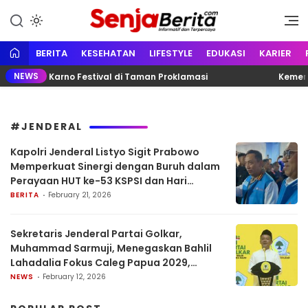
Lewati
ke
Portal media berita online yang
Senja Berita
konten
informatif, edukatif dan
terpercaya
BERITA
KESEHATAN
LIFESTYLE
EDUKASI
KARIER
NEWS
iri Bung Karno Festival di Taman Proklamasi
Kemente
#JENDERAL
Kapolri Jenderal Listyo Sigit Prabowo
Memperkuat Sinergi dengan Buruh dalam
Perayaan HUT ke-53 KSPSI dan Hari
Pekerja Indonesia di Purwakarta.
BERITA
February 21, 2026
Sekretaris Jenderal Partai Golkar,
Muhammad Sarmuji, Menegaskan Bahlil
Lahadalia Fokus Caleg Papua 2029,
Menepis Spekulasi Cawapres.
NEWS
February 12, 2026