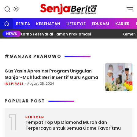
Lewati
ke
Portal media berita online yang
Senja Berita
konten
informatif, edukatif dan
terpercaya
BERITA
KESEHATAN
LIFESTYLE
EDUKASI
KARIER
NEWS
ri Bung Karno Festival di Taman Proklamasi
Kemente
#GANJAR PRANOWO
Gus Yasin Apresiasi Program Unggulan
Ganjar-Mahfud: Beri Insentif Guru Agama
INSPIRASI
August 25, 2024
POPULAR POST
1
HIBURAN
Tempat Top Up Diamond Murah dan
Terpercaya untuk Semua Game Favoritmu