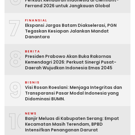
Perkuat Kehadiran Indonesia di Clermont-
Ferrand 2026 untuk Jangkauan Global
7
FINANSIAL
Ekspansi Jargas Batam Diakselerasi, PGN
Tegaskan Kesiapan Jalankan Mandat
Danantara
8
BERITA
Presiden Prabowo Akan Buka Rakornas
Kemendagri 2026: Perkuat Sinergi Pusat-
Daerah Wujudkan Indonesia Emas 2045
9
BISNIS
Visi Rosan Roeslani: Menjaga Integritas dan
Transparansi Pasar Modal Indonesia yang
Didominasi BUMN.
10
NEWS
Banjir Meluas di Kabupaten Serang: Empat
Kecamatan Masih Terendam, BPBD
Intensifkan Penanganan Darurat