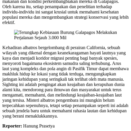
makanan dan kondisi perkembangbiakan mereka di Galapagos.
Oleh karena itu, setiap penampakan dan penelitian terhadap
individu-individu ini sangat krusial untuk memahami kesehatan
populasi mereka dan mengembangkan strategi konservasi yang lebih
efektif.
Kehadiran albatros bergelombang di perairan California, sebuah
wilayah yang dikenal dengan keanekaragaman hayati lautnya yang
kaya dan menjadi koridor migrasi penting bagi banyak spesies,
menyoroti bagaimana ekosistem samudra saling terhubung. Arus
laut yang kompleks dan pola angin di Pasifik Timur dapat membawa
makhluk hidup ke lokasi yang tidak terduga, mengungkapkan
jaringan kehidupan yang seringkali tak terlihat oleh mata manusia.
Sighting ini adalah pengingat akan keajaiban dan kerapuhan dunia
alami kita, mendorong para ilmuwan dan masyarakat untuk terus
mengamati, memahami, dan melindungi keajaiban-keajaiban laut
yang tersisa. Misteri albatros pengembara ini mungkin belum
terpecahkan sepenuhnya, tetapi setiap penampakan seperti ini adalah
sebuah jendela baru untuk memahami rahasia lautan dan kehidupan
yang berani menaklukkannya.
Reporter:
Hanung Prasetya