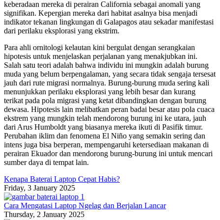
keberadaan mereka di perairan California sebagai anomali yang
signifikan. Kepergian mereka dari habitat asalnya bisa menjadi
indikator tekanan lingkungan di Galapagos atau sekadar manifestasi
dari perilaku eksplorasi yang ekstrim.
Para ahli ornitologi kelautan kini bergulat dengan serangkaian
hipotesis untuk menjelaskan perjalanan yang menakjubkan ini.
Salah satu teori adalah bahwa individu ini mungkin adalah burung
muda yang belum berpengalaman, yang secara tidak sengaja tersesat
jauh dari rute migrasi normalnya. Burung-burung muda sering kali
menunjukkan perilaku eksplorasi yang lebih besar dan kurang
terikat pada pola migrasi yang ketat dibandingkan dengan burung
dewasa. Hipotesis lain melibatkan peran badai besar atau pola cuaca
ekstrem yang mungkin telah mendorong burung ini ke utara, jauh
dari Arus Humboldt yang biasanya mereka ikuti di Pasifik timur.
Perubahan iklim dan fenomena El Niño yang semakin sering dan
intens juga bisa berperan, mempengaruhi ketersediaan makanan di
perairan Ekuador dan mendorong burung-burung ini untuk mencari
sumber daya di tempat lain.
Kenapa Baterai Laptop Cepat Habis?
Friday, 3 January 2025
Cara Mengatasi Laptop Ngelag dan Berjalan Lancar
Thursday, 2 January 2025