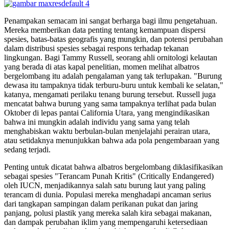
Penampakan semacam ini sangat berharga bagi ilmu pengetahuan.
Mereka memberikan data penting tentang kemampuan dispersi
spesies, batas-batas geografis yang mungkin, dan potensi perubahan
dalam distribusi spesies sebagai respons terhadap tekanan
lingkungan. Bagi Tammy Russell, seorang ahli ornitologi kelautan
yang berada di atas kapal penelitian, momen melihat albatros
bergelombang itu adalah pengalaman yang tak terlupakan. "Burung
dewasa itu tampaknya tidak terburu-buru untuk kembali ke selatan,"
katanya, mengamati perilaku tenang burung tersebut. Russell juga
mencatat bahwa burung yang sama tampaknya terlihat pada bulan
Oktober di lepas pantai California Utara, yang mengindikasikan
bahwa ini mungkin adalah individu yang sama yang telah
menghabiskan waktu berbulan-bulan menjelajahi perairan utara,
atau setidaknya menunjukkan bahwa ada pola pengembaraan yang
sedang terjadi.
Penting untuk dicatat bahwa albatros bergelombang diklasifikasikan
sebagai spesies "Terancam Punah Kritis" (Critically Endangered)
oleh IUCN, menjadikannya salah satu burung laut yang paling
terancam di dunia. Populasi mereka menghadapi ancaman serius
dari tangkapan sampingan dalam perikanan pukat dan jaring
panjang, polusi plastik yang mereka salah kira sebagai makanan,
dan dampak perubahan iklim yang mempengaruhi ketersediaan