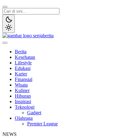
Lewati
ke
konten
Senja Berita
Portal media berita online yang informatif, edukatif dan terpercaya
Berita
Kesehatan
Lifestyle
Edukasi
Karier
Finansial
Wisata
Kuliner
Hiburan
Inspirasi
Teknologi
Gadget
Olahraga
Premier League
NEWS