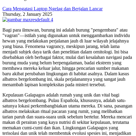
Cara Mengatasi Laptop Ngelag dan Berjalan Lancar
Thursday, 2 January 2025
Bagi para ilmuwan, burung ini adalah burung "pengembara" atau
"vagran"—istilah yang digunakan untuk menggambarkan individu
hewan yang melakukan perjalanan jauh di luar wilayah jelajahnya
yang biasa. Fenomena vagrancy, meskipun jarang, telah lama
menjadi subjek daya tarik dan penelitian dalam ornitologi. Ini bisa
disebabkan oleh berbagai faktor, mulai dari kesalahan navigasi pada
burung muda yang belum berpengalaman, badai ekstrem yang
membawa mereka keluar jalur, hingga pencarian sumber makanan
baru akibat perubahan lingkungan di habitat asalnya. Dalam kasus
albatros bergelombang ini, skala perjalanannya yang sangat jauh
menambah lapisan kompleksitas pada misteri tersebut.
Kepulauan Galapagos adalah rumah yang unik dan vital bagi
albatros bergelombang. Pulau Española, khususnya, adalah satu-
satunya lokasi perkembangbiakan utama mereka. Di sana, pasangan
albatros melakukan ritual pacaran yang rumit, yang melibatkan
tarian paruh dan suara-suara unik sebelum bertelur. Mereka mencari
makan di perairan yang kaya nutrisi di sekitar kepulauan, terutama
memakan cumi-cumi dan ikan. Lingkungan Galapagos yang
terisolasi dan unik telah membentuk evolusi spesies ini, menjadikan