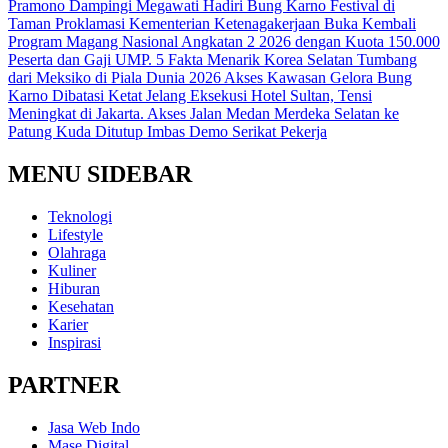
Pramono Dampingi Megawati Hadiri Bung Karno Festival di
Taman Proklamasi
Kementerian Ketenagakerjaan Buka Kembali
Program Magang Nasional Angkatan 2 2026 dengan Kuota 150.000
Peserta dan Gaji UMP.
5 Fakta Menarik Korea Selatan Tumbang
dari Meksiko di Piala Dunia 2026
Akses Kawasan Gelora Bung
Karno Dibatasi Ketat Jelang Eksekusi Hotel Sultan, Tensi
Meningkat di Jakarta.
Akses Jalan Medan Merdeka Selatan ke
Patung Kuda Ditutup Imbas Demo Serikat Pekerja
MENU SIDEBAR
Teknologi
Lifestyle
Olahraga
Kuliner
Hiburan
Kesehatan
Karier
Inspirasi
PARTNER
Jasa Web Indo
Mase Digital