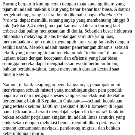
Burung berparuh kuning cerah dengan mata kancing hitam yang
tajam ini adalah makhluk laut yang benar-benar luar biasa. Albatros
bergelombang, yang secara ilmiah dikenal sebagai
Phoebastria
irrorata
, dapat memiliki rentang sayap yang membentang hingga 8
kaki (sekitar 2,4 meter), menjadikannya salah satu burung laut
terbesar dan paling mengesankan di dunia. Sebagian besar hidupnya
dihabiskan melayang di atas bentangan samudra yang luas,
memanfaatkan angin untuk menempuh jarak yang fantastis dengan
sedikit usaha. Mereka adalah master penerbangan dinamis, sebuah
teknik yang memungkinkan mereka untuk "meluncur" di antara
lapisan udara dengan kecepatan dan efisiensi yang luar biasa,
sehingga mereka dapat menghabiskan waktu berbulan-bulan,
bahkan bertahun-tahun, tanpa menyentuh daratan kecuali saat
musim kawin.
Namun, di balik keagungan penerbangannya, penampakan ini
menyimpan sebuah misteri yang membingungkan para peneliti:
bagaimana dan mengapa spesies yang secara eksklusif diketahui
berkembang biak di Kepulauan Galapagos—sebuah kepulauan
yang terletak sekitar 3.000 mil (sekitar 4.800 kilometer) di lepas
pantai Ekuador—berani menjelajah sejauh itu ke utara? Jarak ini
bukan sekadar perjalanan singkat; ini adalah lintas samudra yang
epik, setara dengan melintasi benua, menimbulkan pertanyaan
tentang kemampuan navigasi, pendorong migrasi, dan bahkan
keberuntungan murni.